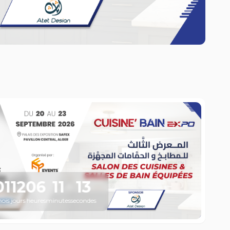
01
12
06
11
12
ois
jours
heures
minutes
secondes